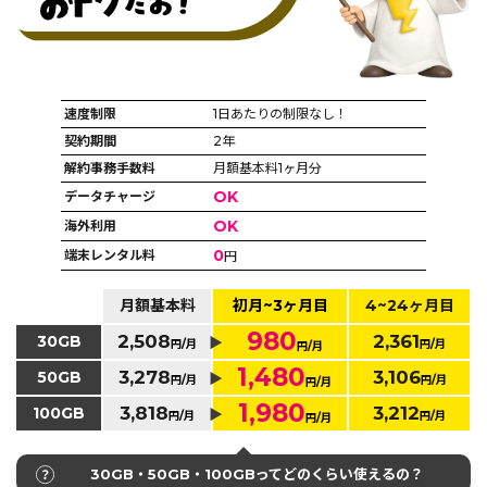
速度制限
1日あたりの制限なし！
契約期間
2年
解約事務手数料
月額基本料1ヶ月分
OK
データチャージ
OK
海外利用
0
端末レンタル料
円
月額基本料
初月~3ヶ月目
4~24ヶ月目
980
2,508
2,361
30GB
円/月
円/月
円/月
1,480
3,278
3,106
50GB
円/月
円/月
円/月
1,980
3,818
3,212
100GB
円/月
円/月
円/月
30GB・50GB・100GBってどのくらい使えるの？