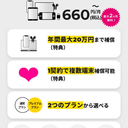
～
660
円/月
(税込)
年間最大20万円
まで補償
（特典）
1契約で複数端末
補償可能
（特典）
2つのプラン
から選べる