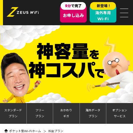
5分
で完了
新登場！
海外専用
お申し込み
Wi-Fi
スタンダード
フリー
おかわり
海外データ
オプション
プラン
プラン
ギガ
プラン
サービス
ポケット型Wi-Fiホーム
料金プラン