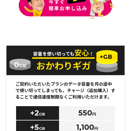
今すぐ
簡単お申し込み
安心
容量を使い切っても
！
おかわりギガ
ご契約いただいたプランのデータ容量を
月の途中
で使い切ってしまっても、
チャージ（追加購入）す
ることで通信速度制限なくご利用いただけます。
+2
550
GB
円
+5
1,100
GB
円