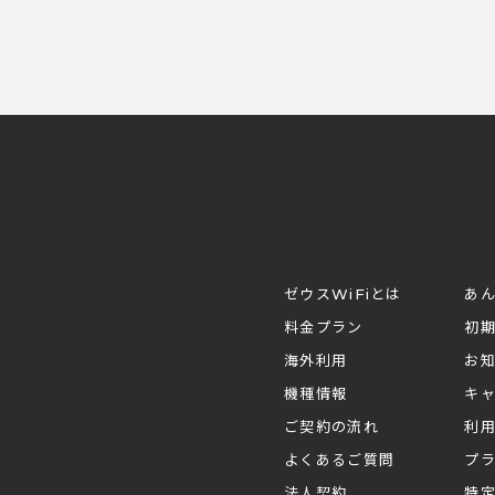
ゼウスWiFiとは
あ
料金プラン
初
海外利用
お
機種情報
キ
ご契約の流れ
利
よくあるご質問
プ
法人契約
特