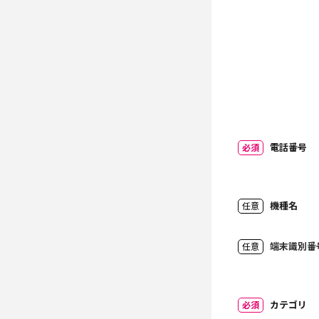
電話番号
必須
機種名
任意
端末識別番
任意
カテゴリ
必須