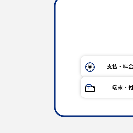
支払・料
端末・